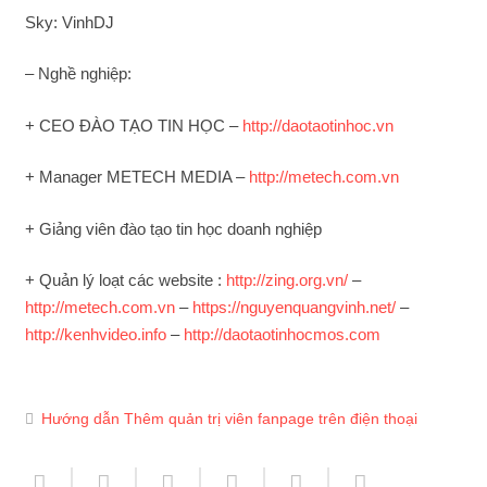
Sky: VinhDJ
– Nghề nghiệp:
+ CEO ĐÀO TẠO TIN HỌC –
http://daotaotinhoc.vn
+ Manager METECH MEDIA –
http://metech.com.vn
+ Giảng viên đào tạo tin học doanh nghiệp
+ Quản lý loạt các website :
http://zing.org.vn/
–
http://metech.com.vn
–
https://nguyenquangvinh.net/
–
http://kenhvideo.info
–
http://daotaotinhocmos.com
Hướng dẫn Thêm quản trị viên fanpage trên điện thoại