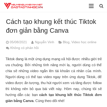
Trang chủ
Cách tạo khung kết thúc Tiktok
Giới thiệu
đơn giản bằng Canva
Đào tạo
05/08/2021
Nguyễn Vinh
Blog
,
Video học online
Không có phản hồi
Dịch vụ
Tiktok đang là một ứng dụng mạng xã hội được nhiều giới trẻ
Sách
ưa chuộng. Bởi những tính năng mới lạ, người dùng có thể
chia sẽ những video ngắn lên tài khoản cá nhân của mình.
Tài liệu
Người dùng có thể tạo video ngay trên ứng dụng Tiktok, để
Video
video được ấn tượng, thu hút người xem và tăng được follow
thì không nên bỏ qua bài viết này. Hôm nay, chúng tôi sẽ
Blog
hướng dẫn các bạn
cách tạo khung kết thúc Tiktok đơn
giản bằng Canva
. Cùng theo dõi nhé!
Liên hệ