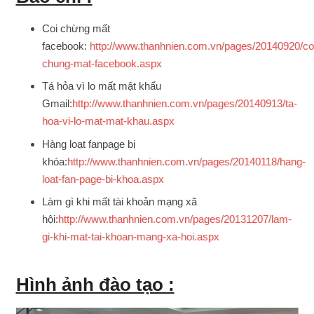
Coi chừng mất
facebook:
http://www.thanhnien.com.vn/pages/20140920/co
chung-mat-facebook.aspx
Tá hỏa vì lo mất mật khẩu
Gmail:
http://www.thanhnien.com.vn/pages/20140913/ta-
hoa-vi-lo-mat-mat-khau.aspx
Hàng loạt fanpage bị
khóa:
http://www.thanhnien.com.vn/pages/20140118/hang-
loat-fan-page-bi-khoa.aspx
Làm gì khi mất tài khoản mạng xã
hội:
http://www.thanhnien.com.vn/pages/20131207/lam-
gi-khi-mat-tai-khoan-mang-xa-hoi.aspx
Hình ảnh đào tạo :