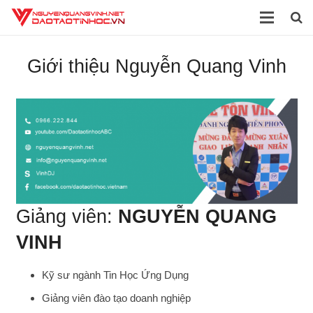
Trang chủ
Giới thiệu Nguyễn Quang Vinh
Giới thiệu
Đào tạo
Dịch vụ
Sách
Tài liệu
Giảng viên:
NGUYỄN QUANG
VINH
Video
Blog
Kỹ sư ngành Tin Học Ứng Dụng
Giảng viên đào tạo doanh nghiệp
Liên hệ