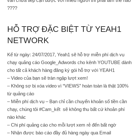
vẫn chưa tiếp cận được với nhiều người thì phải làm thế nào
????
HỖ TRỢ ĐẶC BIỆT TỪ YEAH1
NETWORK
Kể từ ngày: 24/07/2017, Yeah1 sẽ hỗ trợ miễn phí dịch vụ
chạy quảng cáo Google_Adwords cho kênh YOUTUBE dành
cho tất cả khách hàng đăng ký gói hỗ trợ với YEAH1
– Video của bạn sẽ tràn ngập lượt xem!
– Không sợ bị xóa video vì “VIEWS” hoàn toàn là thật 100%
từ quảng cáo
– Miễn phí dịch vụ – Bạn chỉ cần chuyển khoản số tiền cần
chạy, chúng tôi
#
Cam_kết
sẽ không thu bất cứ khoản phí
nào khác
– Chi phí quảng cáo cho mỗi lượt xem rẻ đến bất ngờ
– Nhận được báo cáo đầy đủ hàng ngày qua Email