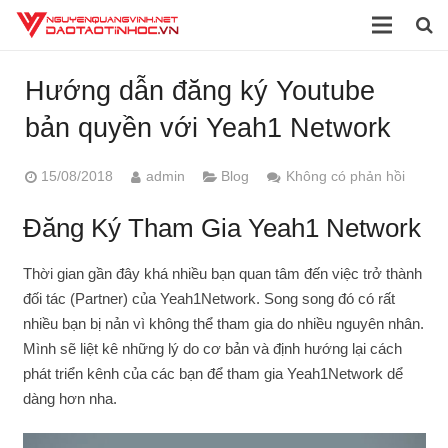
Trang chủ
Hướng dẫn đăng ký Youtube
Giới thiệu
bản quyền với Yeah1 Network
Đào tạo
15/08/2018
admin
Blog
Không có phản hồi
Dịch vụ
Đăng Ký Tham Gia Yeah1 Network
Sách
Thời gian gần đây khá nhiều bạn quan tâm đến việc trở thành
Tài liệu
đối tác (Partner) của Yeah1Network. Song song đó có rất
nhiều bạn bị nản vì không thể tham gia do nhiều nguyên nhân.
Video
Mình sẽ liệt kê những lý do cơ bản và định hướng lại cách
phát triển kênh của các bạn để tham gia Yeah1Network dể
Blog
dàng hơn nha.
Liên hệ