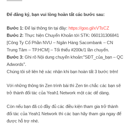
———–
Để đăng ký, bạn vui lòng hoàn tất các bước sau:
Bước 1:
Để lại thông tin tại đây:
https://goo.gl/xVTsCZ
Bước 2:
Thực hiện Chuyển Khoản tới STK: 060131306841
[Công Ty Cổ Phần NVU – Ngân Hàng Sacombank – CN
Trung Tâm – TP.HCM] – Tối thiểu
#
200k
/1 lần chuyển.
Bước 3:
Ghi rõ Nội dung chuyển khoản:”SĐT_của_bạn – QC
Adwords”.
Chúng tôi sẽ liên hệ xác nhận khi bạn hoàn tất 3 bước trên!
Với những thông tin Zen trình bài thì Zen tin chắc các bạn sẽ
trở thành đối tác của Yeah1 Network một các dể dàng.
Còn nếu bạn đã có đầy đủ các điều kiện tham gia trở thành
đối tác của Yeah1 Network thì các bạn hãy tham gia ngay để
được hỗ trợ nhé.