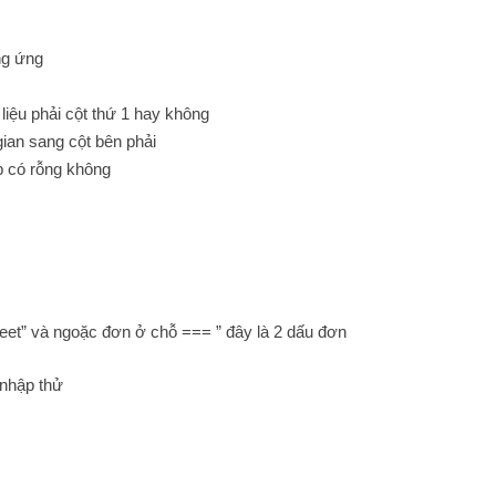
ng ứng
ữ liệu phải cột thứ 1 hay không
i gian sang cột bên phải
ếp có rỗng không
Sheet” và ngoặc đơn ở chỗ === ” đây là 2 dấu đơn
 nhập thử