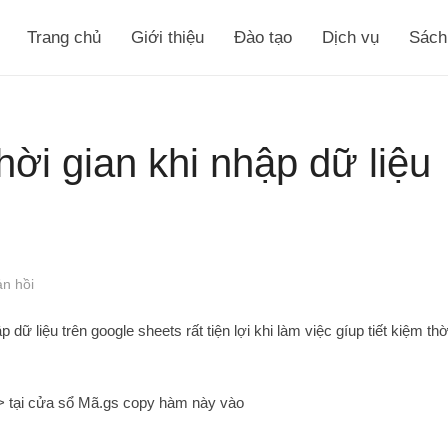
Trang chủ
Giới thiệu
Đào tạo
Dịch vụ
Sách
ời gian khi nhập dữ liệu
n hồi
dữ liệu trên google sheets rất tiện lợi khi làm việc gíup tiết kiệm thờ
-> tại cửa sổ Mã.gs copy hàm này vào