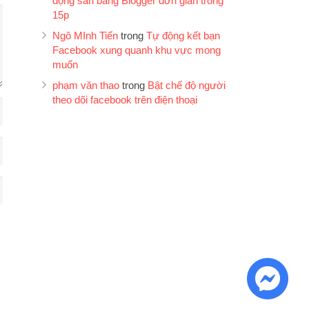
động sản bằng Blogger đơn giản trong
15p
Ngô MInh Tiến
trong
Tự động kết bạn
Facebook xung quanh khu vực mong
muốn
phạm văn thao
trong
Bật chế độ người
theo dõi facebook trên điện thoại