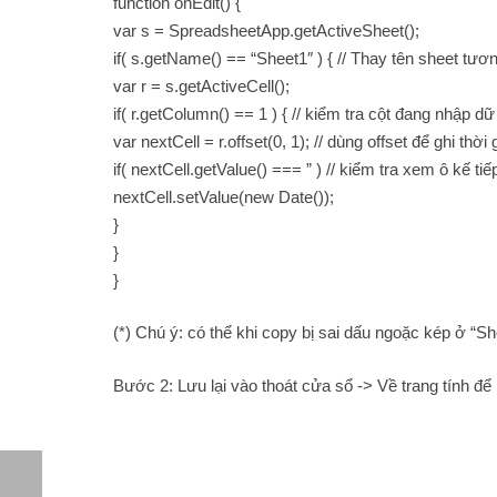
function onEdit() {
var s = SpreadsheetApp.getActiveSheet();
if( s.getName() == “Sheet1″ ) { // Thay tên sheet tươ
var r = s.getActiveCell();
if( r.getColumn() == 1 ) { // kiểm tra cột đang nhập d
var nextCell = r.offset(0, 1); // dùng offset để ghi thờ
if( nextCell.getValue() === ” ) // kiểm tra xem ô kế ti
nextCell.setValue(new Date());
}
}
}
(*) Chú ý: có thể khi copy bị sai dấu ngoặc kép ở “
Bước 2: Lưu lại vào thoát cửa sổ -> Về trang tính để