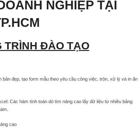
DOANH NGHIỆP TẠI
TP.HCM
 TRÌNH ĐÀO TẠO
n đẹp, tạo form mẫu theo yêu cầu công việc, trộn, xử lý và in ấn
: Các hàm tính toán dò tìm nâng cao lấy dữ liệu từ nhiều bảng
hàm.
âng cao