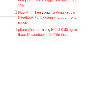
động sản bằng Blogger đơn giản trong
15p
Ngô MInh Tiến
trong
Tự động kết bạn
Facebook xung quanh khu vực mong
muốn
phạm văn thao
trong
Bật chế độ người
theo dõi facebook trên điện thoại