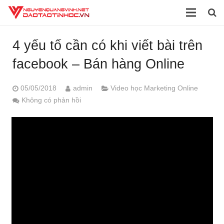
Trang chủ
4 yếu tố cần có khi viết bài trên
Giới thiệu
facebook – Bán hàng Online
Đào tạo
05/05/2018
admin
Video học Marketing Online
Không có phản hồi
Dịch vụ
Sách
Tài liệu
Video
Blog
Liên hệ