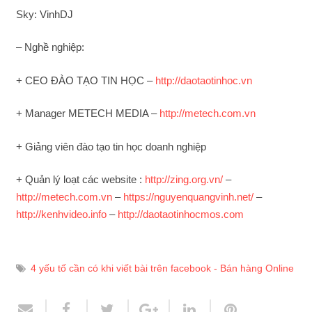
Sky: VinhDJ
– Nghề nghiệp:
+ CEO ĐÀO TẠO TIN HỌC –
http://daotaotinhoc.vn
+ Manager METECH MEDIA –
http://metech.com.vn
+ Giảng viên đào tạo tin học doanh nghiệp
+ Quản lý loạt các website :
http://zing.org.vn/
–
http://metech.com.vn
–
https://nguyenquangvinh.net/
–
http://kenhvideo.info
–
http://daotaotinhocmos.com
4 yếu tố cần có khi viết bài trên facebook - Bán hàng Online