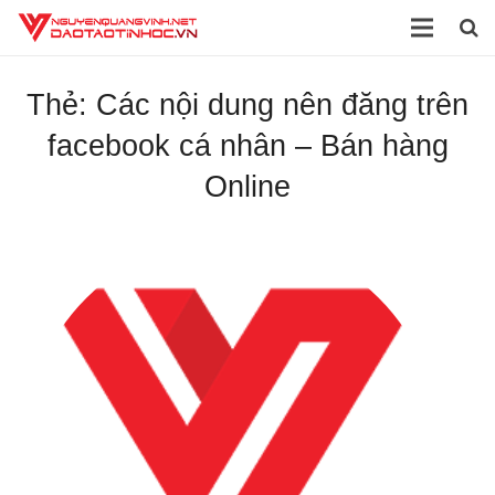
Trang chủ
Thẻ:
Các nội dung nên đăng trên
Giới thiệu
facebook cá nhân – Bán hàng
Đào tạo
Online
Dịch vụ
Sách
Tài liệu
Video
Blog
Liên hệ