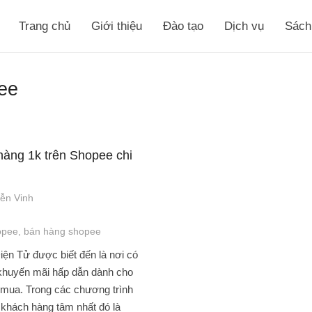
Trang chủ
Giới thiệu
Đào tạo
Dịch vụ
Sách
ee
hàng 1k trên Shopee chi
ễn Vinh
opee
,
bán hàng shopee
ện Tử được biết đến là nơi có
 khuyến mãi hấp dẫn dành cho
 mua. Trong các chương trình
khách hàng tâm nhất đó là